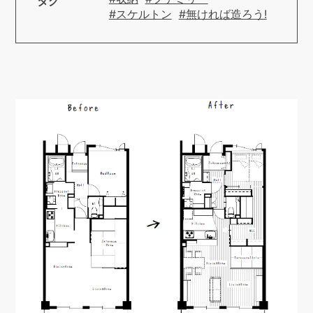
タグ
#スケルトン
#無ければ造ろう!