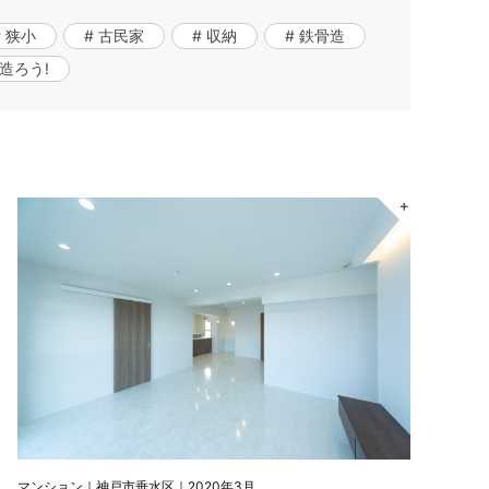
# 狭小
# 古民家
# 収納
# 鉄骨造
造ろう!
＋
マンション｜神戸市垂水区｜2020年3月