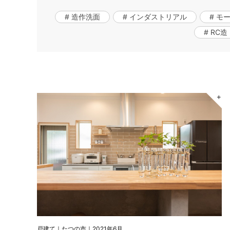
# 造作洗面
# インダストリアル
# モ
# RC造
＋
戸建て｜たつの市｜2021年6月