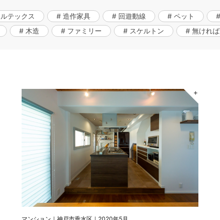
ールテックス
# 造作家具
# 回遊動線
# ペット
# 木造
# ファミリー
# スケルトン
# 無ければ
＋
マンション｜神戸市垂水区｜2020年5月