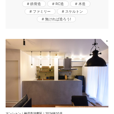
# 鉄骨造
# RC造
# 木造
# ファミリー
# スケルトン
# 無ければ造ろう!
＋
マンション｜神戸市須磨区｜2024年10月